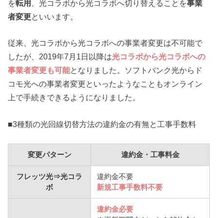
を
転用
、光コラボから光コラボへ切り替えることを
事業
者変更
といいます。
従来、光コラボから光コラボへの事業者変更は不可能で
したが、2019年7月1日以降は
光コラボから光コラボへの
事業者変更も可能
となりました。ソフトバンク光からド
コモ光への事業者変更といったようなこともオンライン
上で手続きできるようになりました。
■3種類の光回線切替方法の違約金の有無と工事手数料
変更パターン
違約金・工事料金
フレッツ光⇒光コラ
違約金不要
ボ
新規工事手数料不要
違約金必要