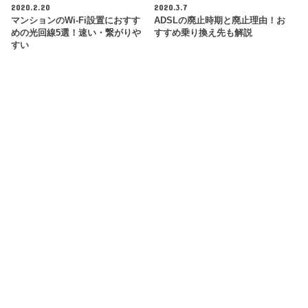
2020.2.20
2020.3.7
マンションのWi-Fi設置におすす
ADSLの廃止時期と廃止理由！お
めの光回線5選！速い・繋がりや
すすめ乗り換え先も解説
すい