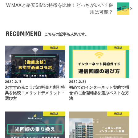
WiMAXと格安SIMの特徴を比較！どっちがいい？併
用は可能？
RECOMMEND
こちらの記事も人気です。
光回線
光回線
2020.2.17
2020.2.21
おすすめ光コラボの料金と割引特
初めてのインターネット契約で損
典を比較！メリットデメリット・
せずに通信回線を選ぶベストな方
選び方
法
光回線
光回線