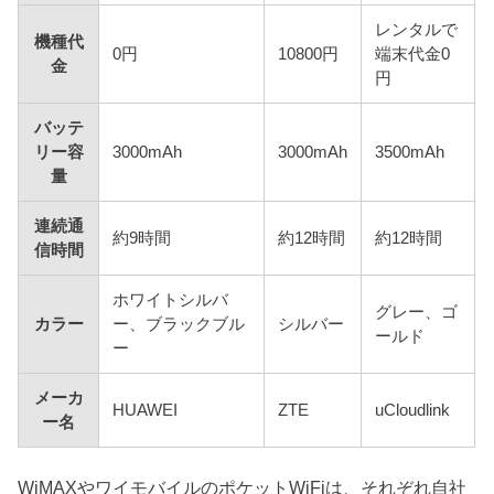
レンタルで
機種代
0円
10800円
端末代金0
金
円
バッテ
リー容
3000mAh
3000mAh
3500mAh
量
連続通
約9時間
約12時間
約12時間
信時間
ホワイトシルバ
グレー、ゴ
カラー
ー、ブラックブル
シルバー
ールド
ー
メーカ
HUAWEI
ZTE
uCloudlink
ー名
WiMAXやワイモバイルのポケットWiFiは、それぞれ自社