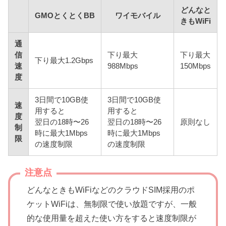
どんなと
GMOとくとくBB
ワイモバイル
きもWiFi
通
信
下り最大
下り最大
下り最大1.2Gbps
速
988Mbps
150Mbps
度
3日間で10GB使
3日間で10GB使
速
用すると
用すると
度
翌日の18時〜26
翌日の18時〜26
原則なし
制
時に最大1Mbps
時に最大1Mbps
限
の速度制限
の速度制限
注意点
どんなときもWiFiなどのクラウドSIM採用のポ
ケットWiFiは、無制限で使い放題ですが、一般
的な使用量を超えた使い方をすると速度制限が