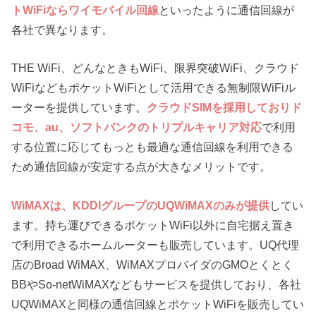
トWiFiならワイモバイル回線
といったように通信回線が
各社で異なります。
THE WiFi、どんなときもWiFi、限界突破WiFi、クラウド
WiFiなどもポケットWiFiとして活用できる無制限WiFiル
ーターを提供しています。
クラウドSIMを採用しておりド
コモ、au、ソフトバンクのトリプルキャリア対応
で利用
する位置に応じてもっとも最適な通信回線を利用できる
ため通信回線が安定する点が大きなメリットです。
WiMAXは、KDDIグループのUQWiMAXのみが提供
してい
ます。持ち運びできるポケットWiFi以外に自宅据え置き
で利用できるホームルーターも販売しています。UQ代理
店のBroad WiMAX、WiMAXプロバイダのGMOとくとく
BBやSo-netWiMAXなどもサービスを提供しており、各社
UQWiMAXと同様の通信回線とポケットWiFiを販売してい