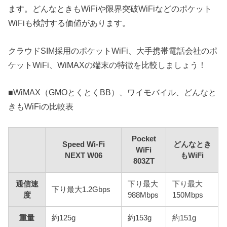
ます。どんなときもWiFiや限界突破WiFiなどのポケット
WiFiも検討する価値があります。
クラウドSIM採用のポケットWiFi、大手携帯電話会社のポ
ケットWiFi、WiMAXの端末の特徴を比較しましょう！
■WiMAX（GMOとくとくBB）、ワイモバイル、どんなと
きもWiFiの比較表
Pocket
Speed Wi-Fi
どんなとき
WiFi
NEXT W06
もWiFi
803ZT
通信速
下り最大
下り最大
下り最大1.2Gbps
度
988Mbps
150Mbps
重量
約125g
約153g
約151g