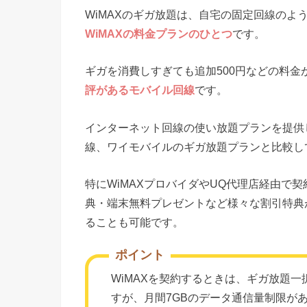
WiMAXのギガ放題は、自宅の固定回線のよう
WiMAXの料金プランのひとつ
です。
ギガを消費しすぎても追加500円などの料金
評があるモバイル回線
です。
インターネット回線の使い放題プランを提供し
線、ワイモバイルのギガ放題プランと比較し
特にWiMAXプロバイダやUQ代理店経由で
典・端末無料プレゼントなど様々な割引特典が受
ることも可能です。
ポイント
WiMAXを契約するときは、ギガ放題
すが、月間7GBのデータ通信量制限が