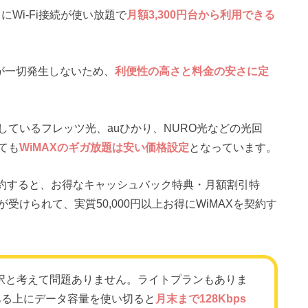
にWi-Fi接続が使い放題で
月額3,300円台から利用できる
が一切発生しないため、
利便性の高さと料金の安さに定
ているフレッツ光、auひかり、NURO光などの光回
ても
WiMAXのギガ放題は安い価格設定
となっています。
契約すると、お得なキャッシュバック特典・月額割引特
けられて、実質50,000円以上お得にWiMAXを契約す
一択と考えて問題ありません。ライトプランもありま
ある上にデータ容量を使い切ると
月末まで128Kbps