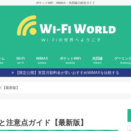
ポケットWiFi・WiMAX・光回線の総合ガイド
ーム
Wi-Fi
WiMAX
ポケットWiFi
光回線
ゲーミング
me
wi-fi
wimax
mobile
hikari
Gaming
【限定公開】実質月額料金が安いおすすめWiMAXを比較する
ド【最新版】
トと注意点ガイド【最新版】